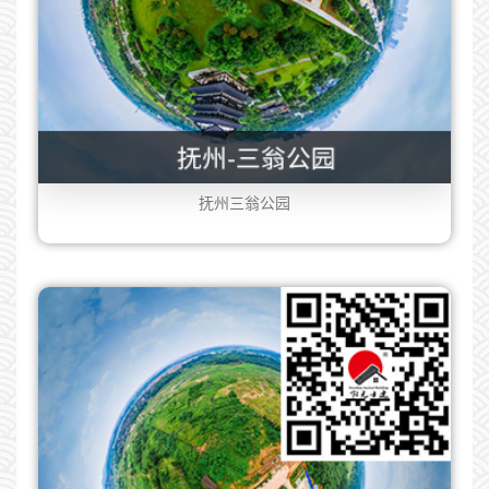
抚州三翁公园