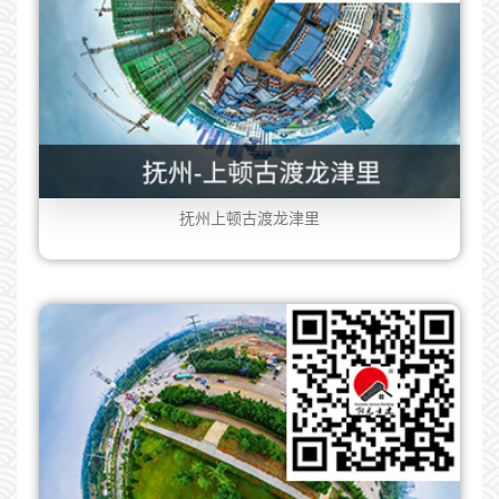
抚州上顿古渡龙津里