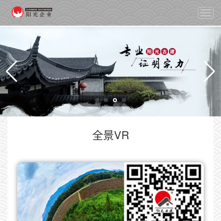
切
换
导
航
全景VR