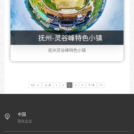
抚州灵谷峰特色小镇
总数：44
上一页
1
2
3
4
5
下一页
3/5
中国
阳光企业