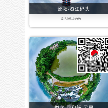
邵阳资江码头