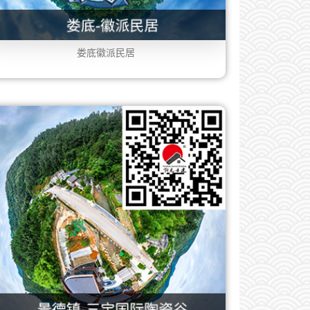
娄底徽派民居