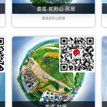
娄底蛇形山民居