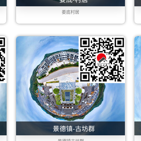
娄底村居
景德镇古坊群