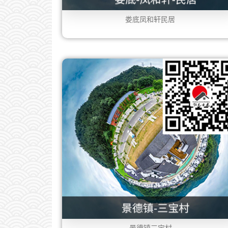
娄底凤和轩民居
景德镇三宝村