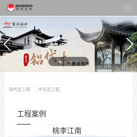
切
换
导
航
现代瓦工程
中式瓦工程
工程案例
桃李江南