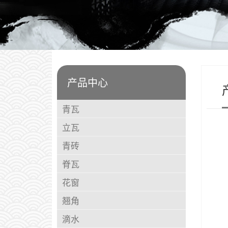
产品中心
青瓦
立瓦
青砖
脊瓦
花窗
翘角
滴水