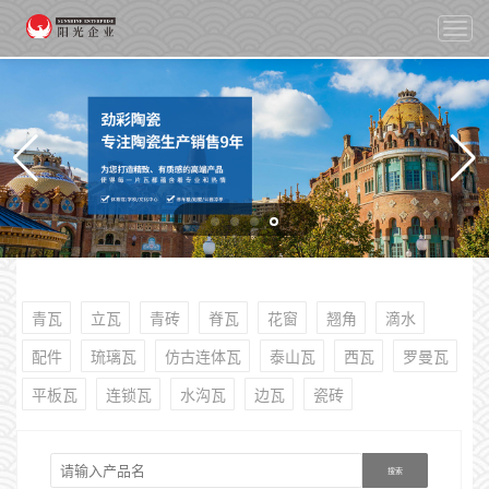
切
换
导
航
青瓦
立瓦
青砖
脊瓦
花窗
翘角
滴水
配件
琉璃瓦
仿古连体瓦
泰山瓦
西瓦
罗曼瓦
平板瓦
连锁瓦
水沟瓦
边瓦
瓷砖
搜索