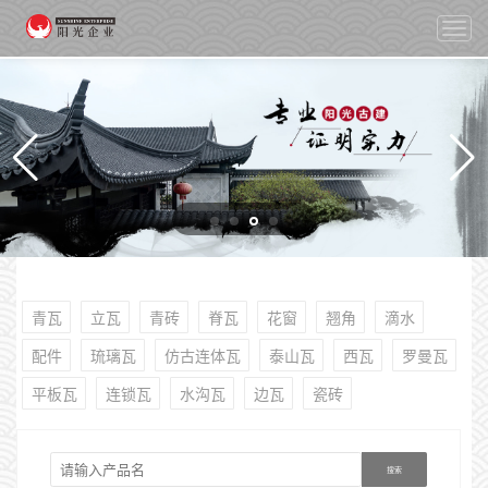
切
换
导
航
青瓦
立瓦
青砖
脊瓦
花窗
翘角
滴水
配件
琉璃瓦
仿古连体瓦
泰山瓦
西瓦
罗曼瓦
平板瓦
连锁瓦
水沟瓦
边瓦
瓷砖
搜索