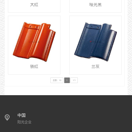
大红
哑光黑
铁红
兰灰
总数：10
1
1/1
中国
阳光企业