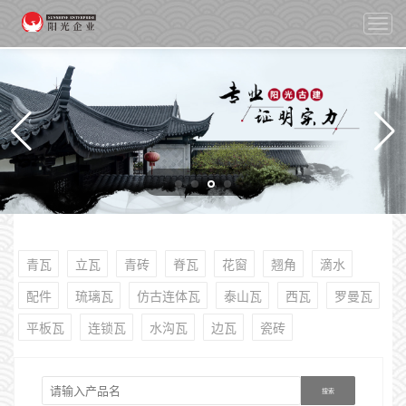
切
换
导
航
青瓦
立瓦
青砖
脊瓦
花窗
翘角
滴水
配件
琉璃瓦
仿古连体瓦
泰山瓦
西瓦
罗曼瓦
平板瓦
连锁瓦
水沟瓦
边瓦
瓷砖
搜索