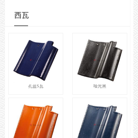
西瓦
孔蓝S瓦
哑光黑