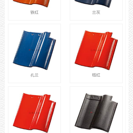
铁红
兰灰
孔兰
桔红