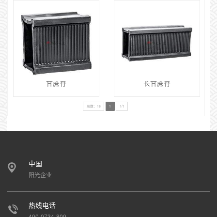
甘蔗脊
长甘蔗脊
总数：18
1
1/1
中国
阳光企业
热线电话
400-0734-800