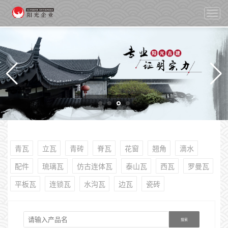
切
换
导
航
青瓦
立瓦
青砖
脊瓦
花窗
翘角
滴水
配件
琉璃瓦
仿古连体瓦
泰山瓦
西瓦
罗曼瓦
平板瓦
连锁瓦
水沟瓦
边瓦
瓷砖
搜索