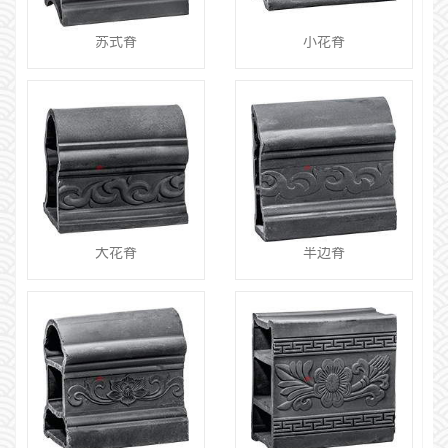
苏式脊
小花脊
大花脊
半边脊