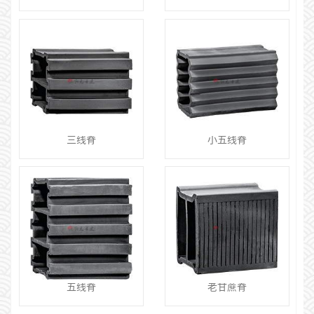
三线脊
小五线脊
五线脊
老甘蔗脊