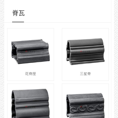
脊瓦
花脊座
三星脊